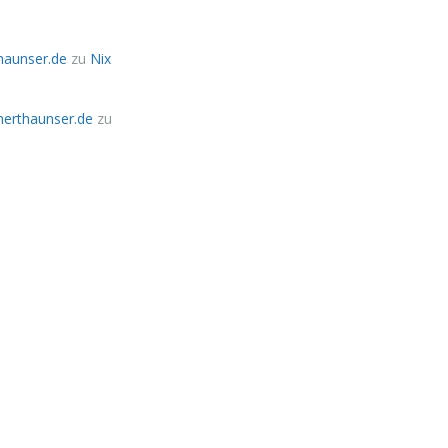
thaunser.de
zu
Nix
herthaunser.de
zu