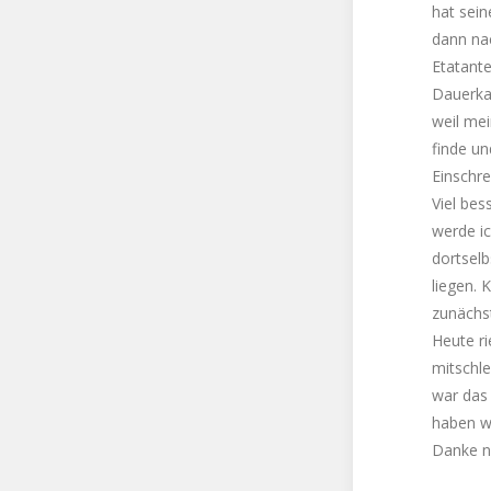
hat sei
dann na
Etatante
Dauerkar
weil mei
finde un
Einschr
Viel bes
werde ic
dortselb
liegen. 
zunächs
Heute r
mitschle
war das 
haben wi
Danke n