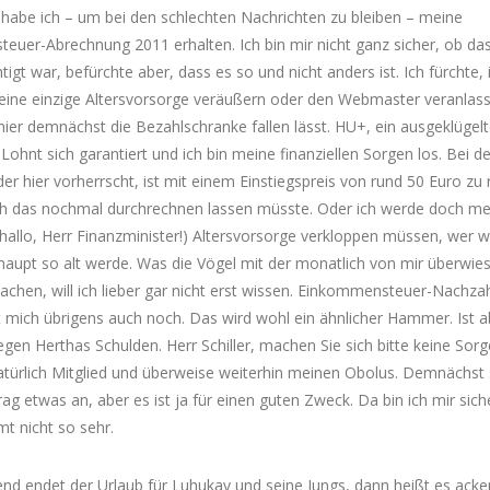
habe ich – um bei den schlechten Nachrichten zu bleiben – meine
euer-Abrechnung 2011 erhalten. Ich bin mir nicht ganz sicher, ob da
tigt war, befürchte aber, dass es so und nicht anders ist. Ich fürchte, 
ine einzige Altersvorsorge veräußern oder den Webmaster veranlas
hier demnächst die Bezahlschranke fallen lässt. HU+, ein ausgeklügel
Lohnt sich garantiert und ich bin meine finanziellen Sorgen los. Bei 
 der hier vorherrscht, ist mit einem Einstiegspreis von rund 50 Euro zu
ch das nochmal durchrechnen lassen müsste. Oder ich werde doch me
(hallo, Herr Finanzminister!) Altersvorsorge verkloppen müssen, wer w
haupt so alt werde. Was die Vögel mit der monatlich von mir überwie
chen, will ich lieber gar nicht erst wissen. Einkommensteuer-Nachza
 mich übrigens auch noch. Das wird wohl ein ähnlicher Hammer. Ist ab
egen Herthas Schulden. Herr Schiller, machen Sie sich bitte keine Sorg
atürlich Mitglied und überweise weiterhin meinen Obolus. Demnächst 
rag etwas an, aber es ist ja für einen guten Zweck. Da bin ich mir sich
t nicht so sehr.
d endet der Urlaub für Luhukay und seine Jungs, dann heißt es acke