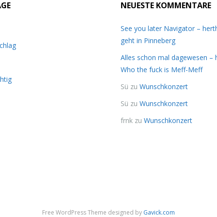
ÄGE
NEUESTE KOMMENTARE
See you later Navigator – her
geht in Pinneberg
chlag
Alles schon mal dagewesen – 
Who the fuck is Meff-Meff
htig
Sü
zu
Wunschkonzert
Sü
zu
Wunschkonzert
frnk
zu
Wunschkonzert
Free WordPress Theme designed by
Gavick.com