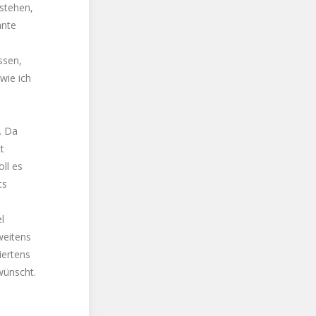
stehen,
ante
ssen,
wie ich
. Da
t
ll es
ts
l
weitens
iertens
wünscht.