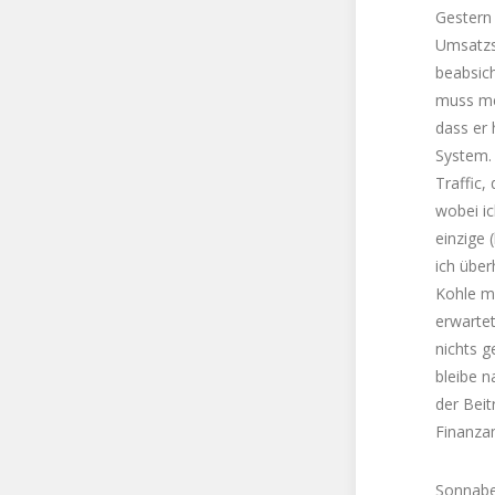
Gestern 
Umsatzst
beabsich
muss me
dass er 
System. 
Traffic,
wobei i
einzige 
ich über
Kohle ma
erwartet
nichts g
bleibe n
der Beit
Finanzam
Sonnaben