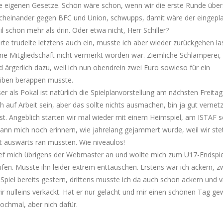
ne eigenen Gesetze. Schön wäre schon, wenn wir die erste Runde über
cheinander gegen BFC und Union, schwupps, damit wäre der eingepl
il schon mehr als drin. Oder etwa nicht, Herr Schiller?
te trudelte letztens auch ein, musste ich aber wieder zurückgehen la
ne Mitgliedschaft nicht vermerkt worden war. Ziemliche Schlamperei, 
d ärgerlich dazu, weil ich nun obendrein zwei Euro sowieso für ein
eiben berappen musste.
ser als Pokal ist natürlich die Spielplanvorstellung am nächsten Freitag
h auf Arbeit sein, aber das sollte nichts ausmachen, bin ja gut vernetz
st. Angeblich starten wir mal wieder mit einem Heimspiel, am ISTAF so
Kann mich noch erinnern, wie jahrelang gejammert wurde, weil wir ste
t auswärts ran mussten. Wie niveaulos!
ief mich übrigens der Webmaster an und wollte mich zum U17-Endspie
ifen. Musste ihn leider extrem enttäuschen. Erstens war ich ackern, z
Spiel bereits gestern, drittens musste ich da auch schon ackern und v
r nulleins verkackt. Hat er nur gelacht und mir einen schönen Tag ge
ochmal, aber nich dafür.