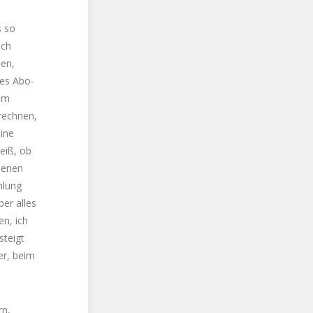
s so
ich
sen,
tes Abo-
dem
 rechnen,
ine
eiß, ob
senen
hlung
er alles
en, ich
steigt
er, beim
rn,