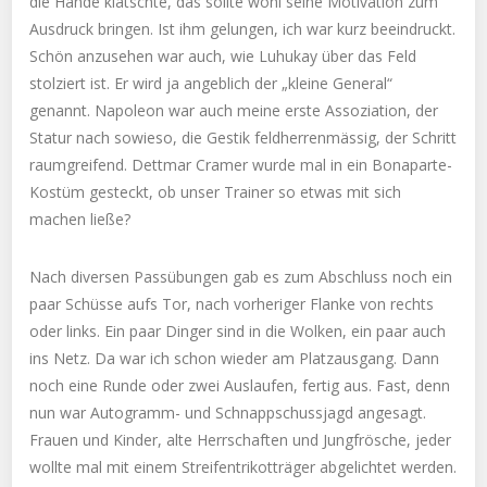
die Hände klatschte, das sollte wohl seine Motivation zum
Ausdruck bringen. Ist ihm gelungen, ich war kurz beeindruckt.
Schön anzusehen war auch, wie Luhukay über das Feld
stolziert ist. Er wird ja angeblich der „kleine General“
genannt. Napoleon war auch meine erste Assoziation, der
Statur nach sowieso, die Gestik feldherrenmässig, der Schritt
raumgreifend. Dettmar Cramer wurde mal in ein Bonaparte-
Kostüm gesteckt, ob unser Trainer so etwas mit sich
machen ließe?
Nach diversen Passübungen gab es zum Abschluss noch ein
paar Schüsse aufs Tor, nach vorheriger Flanke von rechts
oder links. Ein paar Dinger sind in die Wolken, ein paar auch
ins Netz. Da war ich schon wieder am Platzausgang. Dann
noch eine Runde oder zwei Auslaufen, fertig aus. Fast, denn
nun war Autogramm- und Schnappschussjagd angesagt.
Frauen und Kinder, alte Herrschaften und Jungfrösche, jeder
wollte mal mit einem Streifentrikotträger abgelichtet werden.