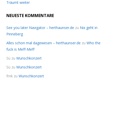
Träumt weiter
NEUESTE KOMMENTARE
See you later Navigator – herthaunser.de
zu
Nix geht in
Pinneberg
Alles schon mal dagewesen – herthaunser.de
zu
Who the
fuck is Meff-Meff
Sü
zu
Wunschkonzert
Sü
zu
Wunschkonzert
frnk
zu
Wunschkonzert