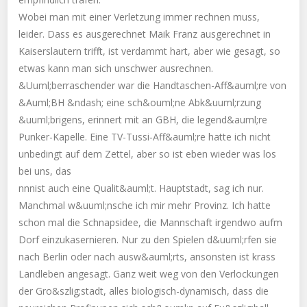
Wobei man mit einer Verletzung immer rechnen muss,
leider. Dass es ausgerechnet Maik Franz ausgerechnet in
Kaiserslautern trifft, ist verdammt hart, aber wie gesagt, so
etwas kann man sich unschwer ausrechnen.
&Uuml;berraschender war die Handtaschen-Aff&auml;re von
&Auml;BH &ndash; eine sch&ouml;ne Abk&uuml;rzung
&uuml;brigens, erinnert mit an GBH, die legend&auml;re
Punker-Kapelle. Eine TV-Tussi-Aff&auml;re hatte ich nicht
unbedingt auf dem Zettel, aber so ist eben wieder was los
bei uns, das
nnnist auch eine Qualit&auml;t. Hauptstadt, sag ich nur.
Manchmal w&uuml;nsche ich mir mehr Provinz. Ich hatte
schon mal die Schnapsidee, die Mannschaft irgendwo aufm
Dorf einzukasernieren. Nur zu den Spielen d&uuml;rfen sie
nach Berlin oder nach ausw&auml;rts, ansonsten ist krass
Landleben angesagt. Ganz weit weg von den Verlockungen
der Gro&szlig;stadt, alles biologisch-dynamisch, dass die