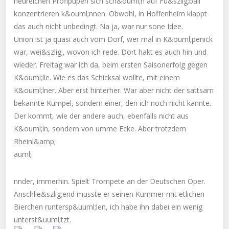
neureichen Profipupen sich sch&ouml;n auf Fu&szlig;ball
konzentrieren k&ouml;nnen. Obwohl, in Hoffenheim klappt
das auch nicht unbedingt. Na ja, war nur sone Idee.
Union ist ja quasi auch vom Dorf, wer mal in K&ouml;penick
war, wei&szlig;, wovon ich rede. Dort hakt es auch hin und
wieder. Freitag war ich da, beim ersten Saisonerfolg gegen
K&ouml;lle. Wie es das Schicksal wollte, mit einem
K&ouml;lner. Aber erst hinterher. War aber nicht der sattsam
bekannte Kumpel, sondern einer, den ich noch nicht kannte.
Der kommt, wie der andere auch, ebenfalls nicht aus
K&ouml;ln, sondern von umme Ecke. Aber trotzdem
Rheinl&amp;
auml;
nnder, immerhin. Spielt Trompete an der Deutschen Oper.
Anschlie&szlig;end musste er seinen Kummer mit etlichen
Bierchen runtersp&uuml;len, ich habe ihn dabei ein wenig
unterst&uuml;tzt.