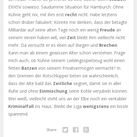
EXHSV sowieso. Saudumme Situation für Hämburch: Ohne
Kühne geht nix, mit ihm erst
recht
nicht. Habe letztens
schon drüber fabuliert: Könnte mir denken, dass der betagte
Milliardär auf seine alten Tage noch ein wenig
Freude
an
seinem Verein haben will, viel
Zeit
bleibt ihm vielleicht nicht
mehr. Da versucht er es eben auf Biegen und
Brechen
.
Kann man ab einem gewissen Alter schon verstehen. Frage
mich auch, ob Kühne seinem Lieblingsspielzeug wohl einen
fetten
Batzen
von seinem Privatvermögen vermacht? In
den Gremien der Rotschlüpper beten sie wahrscheinlich,
dass der Alte bald das
Zeitliche
segnet, damit sie in aller
Ruhe und ohne
Einmischung
seine Kohle verjubeln können.
Wer weiß, vielleicht steht uns an der Elbe noch ein veritabler
Kriminalfall
ins Haus. Bleibt die Liga
wenigstens
ein bissle
spannend.
Share: