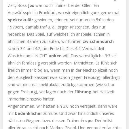
Zeit, Boss
Jos
war noch Trainer bei der Ollen. Ein
Auswärtsspiel in Frankfurt, wo wir eigentlich ganz gerne mal
spektakulär
gewinnen, erinnert sei nur an ein 5:0 in den
1970ern, damals traf u. a. Jörgen Kristensen, das nur
nebenbei. Das Spiel, auf welches ich anspiele, schien in
ähnlichen Bahnen zu laufen, wir führten
zwischendurch
schon 3:0 und 4:2, am Ende hieß es 4:4. Vermaledeit.
Was ich damit NICHT
unken
will: Das samstägliche 3:3 sei
ähnlich fahrlässig verspielt worden. Mitnichten. Es fühlt sich
freilich immer blöd an, wenn man in der Nachspielzeit noch
den Ausgleich kassiert (wie schon gegen Freiburg), allerdings
sind wir diesmal spektakulär zurückgekommen (wie schon
gegen Freiburg), wir lagen nach der
Führung
bei Halbzeit
immerhin einszwo hinten.
Angenommen, wir hätten ein 3:0 noch verspielt, dann wäre
mir
bedenklicher
zumute. Und zwar hinsichtlich unseres
nächsten Gegners bzw. dessen Trainer in
spe
. Der heißt
aller Voraussicht nach Markus Gisdol. Und genau der tauchte