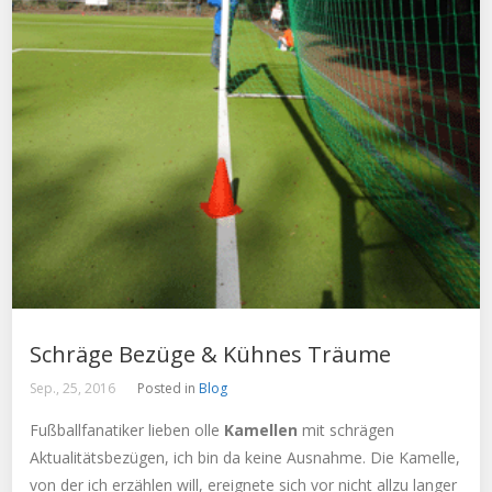
Schräge Bezüge & Kühnes Träume
Sep., 25, 2016
Posted in
Blog
Fußballfanatiker lieben olle
Kamellen
mit schrägen
Aktualitätsbezügen, ich bin da keine Ausnahme. Die Kamelle,
von der ich erzählen will, ereignete sich vor nicht allzu langer