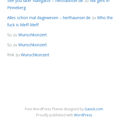
See you later Navigator – herthaunser.de
zu
Nix geht in
Pinneberg
Alles schon mal dagewesen – herthaunser.de
zu
Who the
fuck is Meff-Meff
Sü
zu
Wunschkonzert
Sü
zu
Wunschkonzert
frnk
zu
Wunschkonzert
Free WordPress Theme designed by
Gavick.com
Proudly published with
WordPress