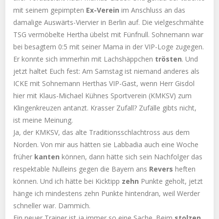
mit seinem gepimpten
Ex-Verein
im Anschluss an das
damalige Auswärts-Viervier in Berlin auf. Die vielgeschmähte
TSG vermöbelte Hertha übelst mit Fünfnull. Sohnemann war
bei besagtem 0:5 mit seiner Mama in der VIP-Loge zugegen.
Er konnte sich immerhin mit Lachshäppchen
trösten
. Und
jetzt haltet Euch fest: Am Samstag ist niemand anderes als
ICKE mit Sohnemann Herthas VIP-Gast, wenn Herr Gisdol
hier mit Klaus-Michael Kühnes Sportverein (KMKSV) zum
Klingenkreuzen antanzt. Krasser Zufall? Zufälle gibts nicht,
ist meine Meinung.
Ja, der KMKSV, das alte Traditionsschlachtross aus dem
Norden. Von mir aus hätten sie Labbadia auch eine Woche
früher
kanten
können, dann hätte sich sein Nachfolger das
respektable Nulleins gegen die Bayern ans
Revers
heften
können. Und ich hätte bei Kicktipp
zehn
Punkte geholt, jetzt
hänge ich mindestens zehn Punkte hintendran, weil Werder
schneller war. Dammich.
Ein neuer Trainer ist ja immer so eine Sache. Beim
stolzen