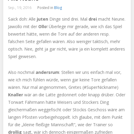
Sep., 19, 2016
Posted in
Blog
Saick doh: Alle
juten
Dinge sind drei. Mal
drei
macht Neune.
Jawollo mit der
Ollo
! Überlege mir gerade, wie ich das Spiel
bewertet hätte, wenn die Tore auf der anderen resp.
falschen Seite gefallen wären. Also weniger taktisch, mehr
optisch. Nee, geht ja gar nicht, wäre ja ein komplett anderes
Spiel gewesen.
Also nochmal
andersrum
: Stellen wir uns einfach mal vor,
wie ich mich fühlen würde, wenn gar keine Tore gefallen
wären. Nur mal angenommen, Gretes (#SuperNickname)
Knaller
wär an die Latte gedonnert oder knapp drüber. Oder
Torwart Fährmann hätte Weisers und Stockers Ding
gleichermaßen weggefischt oder Stockis Geschoss wäre am
langen Pfosten vorbeigehoppelt. Ich glaube, mit dem Punkt
für die „kleine fleißige Mannschaft“, wie der Trainer so
drollig
sagt, wär ich dennoch einigermaßen zufrieden