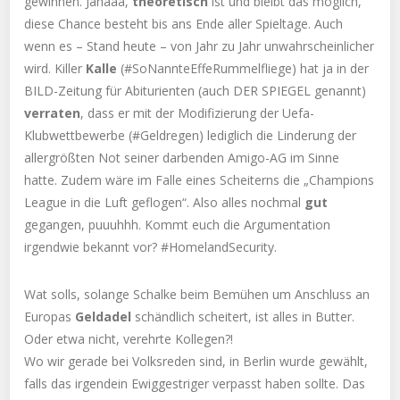
gewinnen. Jahaaa,
theoretisch
ist und bleibt das möglich,
diese Chance besteht bis ans Ende aller Spieltage. Auch
wenn es – Stand heute – von Jahr zu Jahr unwahrscheinlicher
wird. Killer
Kalle
(#SoNannteEffeRummelfliege) hat ja in der
BILD-Zeitung für Abiturienten (auch DER SPIEGEL genannt)
verraten
, dass er mit der Modifizierung der Uefa-
Klubwettbewerbe (#Geldregen) lediglich die Linderung der
allergrößten Not seiner darbenden Amigo-AG im Sinne
hatte. Zudem wäre im Falle eines Scheiterns die „Champions
League in die Luft geflogen“. Also alles nochmal
gut
gegangen, puuuhhh. Kommt euch die Argumentation
irgendwie bekannt vor? #HomelandSecurity.
Wat solls, solange Schalke beim Bemühen um Anschluss an
Europas
Geldadel
schändlich scheitert, ist alles in Butter.
Oder etwa nicht, verehrte Kollegen?!
Wo wir gerade bei Volksreden sind, in Berlin wurde gewählt,
falls das irgendein Ewiggestriger verpasst haben sollte. Das