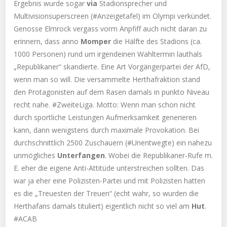
Ergebnis wurde sogar
via
Stadionsprecher und
Multivisionsuperscreen (#Anzeigetafel) im Olympi verkündet.
Genosse Elmrock vergass vorm Anpfiff auch nicht daran zu
erinnern, dass anno
Momper
die Hälfte des Stadions (ca.
1000 Personen) rund um irgendeinen Wahltermin lauthals
„Republikaner“ skandierte. Eine Art Vorgängerpartei der AfD,
wenn man so will. Die versammelte Herthafraktion stand
den Protagonisten auf dem Rasen damals in punkto Niveau
recht nahe. #ZweiteLiga. Motto: Wenn man schon nicht
durch sportliche Leistungen Aufmerksamkeit generieren
kann, dann wenigstens durch maximale Provokation. Bei
durchschnittlich 2500 Zuschauern (#Unentwegte) ein nahezu
unmögliches
Unterfangen
. Wobei die Republikaner-Rufe m.
E. eher die eigene Anti-Attitüde unterstreichen sollten. Das
war ja eher eine Polizisten-Partei und mit Polizisten hatten
es die „Treuesten der Treuen“ (echt wahr, so wurden die
Herthafans damals tituliert) eigentlich nicht so viel am
Hut
.
#ACAB