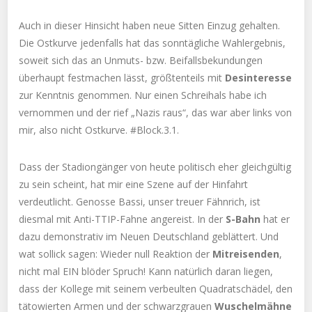
Auch in dieser Hinsicht haben neue Sitten Einzug gehalten.
Die Ostkurve jedenfalls hat das sonntägliche Wahlergebnis,
soweit sich das an Unmuts- bzw. Beifallsbekundungen
überhaupt festmachen lässt, größtenteils mit
Desinteresse
zur Kenntnis genommen. Nur einen Schreihals habe ich
vernommen und der rief „Nazis raus“, das war aber links von
mir, also nicht Ostkurve. #Block.3.1.
Dass der Stadiongänger von heute politisch eher gleichgültig
zu sein scheint, hat mir eine Szene auf der Hinfahrt
verdeutlicht. Genosse Bassi, unser treuer Fähnrich, ist
diesmal mit Anti-TTIP-Fahne angereist. In der
S-Bahn
hat er
dazu demonstrativ im Neuen Deutschland geblättert. Und
wat sollick sagen: Wieder null Reaktion der
Mitreisenden
,
nicht mal EIN blöder Spruch! Kann natürlich daran liegen,
dass der Kollege mit seinem verbeulten Quadratschädel, den
tätowierten Armen und der schwarzgrauen
Wuschelmähne