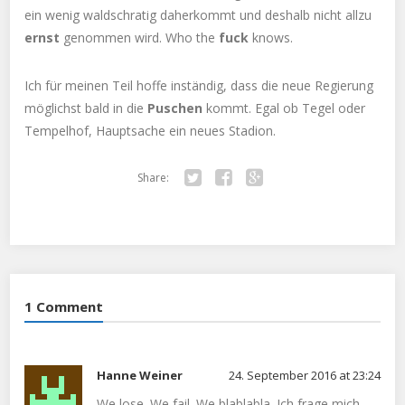
ein wenig waldschratig daherkommt und deshalb nicht allzu
ernst
genommen wird. Who the
fuck
knows.
Ich für meinen Teil hoffe inständig, dass die neue Regierung
möglichst bald in die
Puschen
kommt. Egal ob Tegel oder
Tempelhof, Hauptsache ein neues Stadion.
Share:
Twitter
Facebook
Google+
1 Comment
Hanne Weiner
24. September 2016 at 23:24
We lose. We fail. We blablabla. Ich frage mich