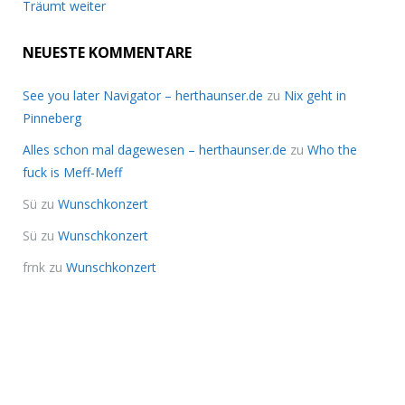
Träumt weiter
NEUESTE KOMMENTARE
See you later Navigator – herthaunser.de
zu
Nix geht in
Pinneberg
Alles schon mal dagewesen – herthaunser.de
zu
Who the
fuck is Meff-Meff
Sü
zu
Wunschkonzert
Sü
zu
Wunschkonzert
frnk
zu
Wunschkonzert