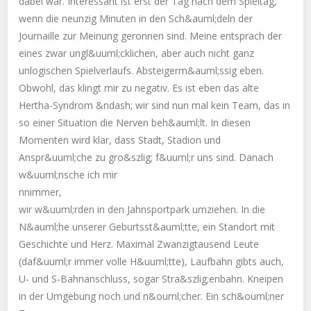
dabei war. Interessant ist erst der Tag nach dem Spieltag,
wenn die neunzig Minuten in den Sch&auml;deln der
Journaille zur Meinung geronnen sind. Meine entsprach der
eines zwar ungl&uuml;cklichen, aber auch nicht ganz
unlogischen Spielverlaufs. Absteigerm&auml;ssig eben.
Obwohl, das klingt mir zu negativ. Es ist eben das alte
Hertha-Syndrom &ndash; wir sind nun mal kein Team, das in
so einer Situation die Nerven beh&auml;lt. In diesen
Momenten wird klar, dass Stadt, Stadion und
Anspr&uuml;che zu gro&szlig; f&uuml;r uns sind. Danach
w&uuml;nsche ich mir
nnimmer,
wir w&uuml;rden in den Jahnsportpark umziehen. In die
N&auml;he unserer Geburtsst&auml;tte, ein Standort mit
Geschichte und Herz. Maximal Zwanzigtausend Leute
(daf&uuml;r immer volle H&uuml;tte), Laufbahn gibts auch,
U- und S-Bahnanschluss, sogar Stra&szlig;enbahn. Kneipen
in der Umgebung noch und n&ouml;cher. Ein sch&ouml;ner