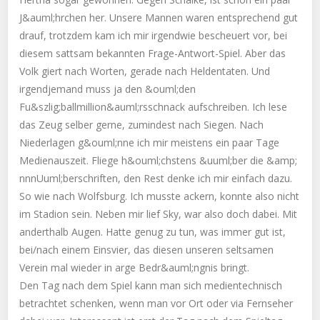
J&auml;hrchen her. Unsere Mannen waren entsprechend gut
drauf, trotzdem kam ich mir irgendwie bescheuert vor, bei
diesem sattsam bekannten Frage-Antwort-Spiel. Aber das
Volk giert nach Worten, gerade nach Heldentaten. Und
irgendjemand muss ja den &ouml;den
Fu&szlig;ballmillion&auml;rsschnack aufschreiben. Ich lese
das Zeug selber gerne, zumindest nach Siegen. Nach
Niederlagen g&ouml;nne ich mir meistens ein paar Tage
Medienauszeit. Fliege h&ouml;chstens &uuml;ber die &amp;
nnnUuml;berschriften, den Rest denke ich mir einfach dazu.
So wie nach Wolfsburg. Ich musste ackern, konnte also nicht
im Stadion sein. Neben mir lief Sky, war also doch dabei. Mit
anderthalb Augen. Hatte genug zu tun, was immer gut ist,
bei/nach einem Einsvier, das diesen unseren seltsamen
Verein mal wieder in arge Bedr&auml;ngnis bringt.
Den Tag nach dem Spiel kann man sich medientechnisch
betrachtet schenken, wenn man vor Ort oder via Fernseher