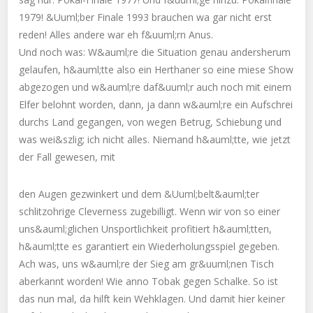
1979! &Uuml;ber Finale 1993 brauchen wa gar nicht erst
reden! Alles andere war eh f&uuml;rn Anus.
Und noch was: W&auml;re die Situation genau andersherum
gelaufen, h&auml;tte also ein Herthaner so eine miese Show
abgezogen und w&auml;re daf&uuml;r auch noch mit einem
Elfer belohnt worden, dann, ja dann w&auml;re ein Aufschrei
durchs Land gegangen, von wegen Betrug, Schiebung und
was wei&szlig; ich nicht alles. Niemand h&auml;tte, wie jetzt
der Fall gewesen, mit
den Augen gezwinkert und dem &Uuml;belt&auml;ter
schlitzohrige Cleverness zugebilligt. Wenn wir von so einer
uns&auml;glichen Unsportlichkeit profitiert h&auml;tten,
h&auml;tte es garantiert ein Wiederholungsspiel gegeben.
Ach was, uns w&auml;re der Sieg am gr&uuml;nen Tisch
aberkannt worden! Wie anno Tobak gegen Schalke. So ist
das nun mal, da hilft kein Wehklagen. Und damit hier keiner