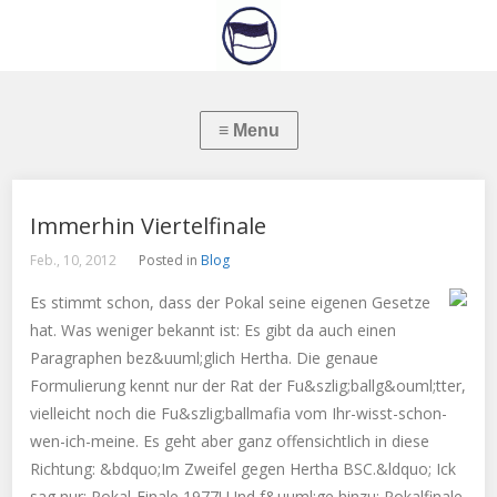
Immerhin Viertelfinale
Feb., 10, 2012
Posted in
Blog
Es stimmt schon, dass der Pokal seine eigenen Gesetze
hat. Was weniger bekannt ist: Es gibt da auch einen
Paragraphen bez&uuml;glich Hertha. Die genaue
Formulierung kennt nur der Rat der Fu&szlig;ballg&ouml;tter,
vielleicht noch die Fu&szlig;ballmafia vom Ihr-wisst-schon-
wen-ich-meine. Es geht aber ganz offensichtlich in diese
Richtung: &bdquo;Im Zweifel gegen Hertha BSC.&ldquo; Ick
sag nur: Pokal-Finale 1977! Und f&uuml;ge hinzu: Pokalfinale