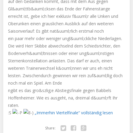
auf den Gedanken kommt, dass mit dem Aus gegen
Gl&auml;ttb&auml;cksen das Ende der Fahnenstange
erreicht ist, gebe ich hier exklusiv f&uuml;r alle Unken und
Oberunken einen grauslichen Ausblick auf den weiteren
Saisonverlauf: Es gibt nat&uuml;rlich erstmal noch
ein paar mehr oder weniger ungl&uuml;ckliche Niederlagen.
Die wird Herr Skibbe abwechselnd dem Schiedsrichter, den
Bodenverh&auml;ltnissen oder einer ung&uuml;nstigen
Sternenkonstellation anlasten. Das darf er auch, einen
weiteren Trainerwechsel k&ouml;nnen wir uns eh nicht
leisten. Zwischendurch gewinnen wir rein zuf&auml;llig doch
noch mal ein Spiel. Am Ende
ngibt es das gro&szlig;e Abstiegsfinale gegen Babbels
Hoffenheimer. Wie es ausgeht, na, dreimal d&uuml;rft Ihr
raten.
:S
„Immerhin Viertelfinale“ vollständig lesen
Share: