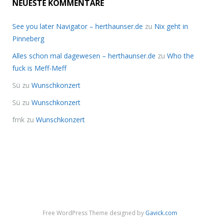
NEUESTE KOMMENTARE
See you later Navigator – herthaunser.de
zu
Nix geht in
Pinneberg
Alles schon mal dagewesen – herthaunser.de
zu
Who the
fuck is Meff-Meff
Sü
zu
Wunschkonzert
Sü
zu
Wunschkonzert
frnk
zu
Wunschkonzert
Free WordPress Theme designed by
Gavick.com