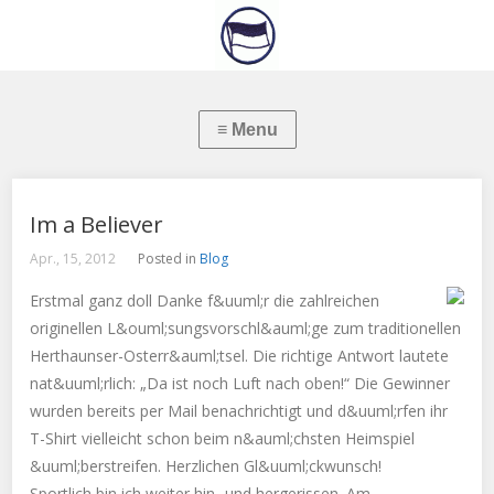
Im a Believer
Apr., 15, 2012
Posted in
Blog
Erstmal ganz doll Danke f&uuml;r die zahlreichen
originellen L&ouml;sungsvorschl&auml;ge zum traditionellen
Herthaunser-Osterr&auml;tsel. Die richtige Antwort lautete
nat&uuml;rlich: „Da ist noch Luft nach oben!“ Die Gewinner
wurden bereits per Mail benachrichtigt und d&uuml;rfen ihr
T-Shirt vielleicht schon beim n&auml;chsten Heimspiel
&uuml;berstreifen. Herzlichen Gl&uuml;ckwunsch!
Sportlich bin ich weiter hin- und hergerissen. Am