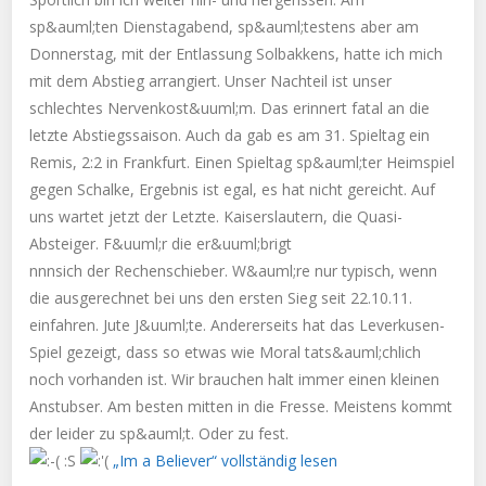
sp&auml;ten Dienstagabend, sp&auml;testens aber am
Donnerstag, mit der Entlassung Solbakkens, hatte ich mich
mit dem Abstieg arrangiert. Unser Nachteil ist unser
schlechtes Nervenkost&uuml;m. Das erinnert fatal an die
letzte Abstiegssaison. Auch da gab es am 31. Spieltag ein
Remis, 2:2 in Frankfurt. Einen Spieltag sp&auml;ter Heimspiel
gegen Schalke, Ergebnis ist egal, es hat nicht gereicht. Auf
uns wartet jetzt der Letzte. Kaiserslautern, die Quasi-
Absteiger. F&uuml;r die er&uuml;brigt
nnnsich der Rechenschieber. W&auml;re nur typisch, wenn
die ausgerechnet bei uns den ersten Sieg seit 22.10.11.
einfahren. Jute J&uuml;te. Andererseits hat das Leverkusen-
Spiel gezeigt, dass so etwas wie Moral tats&auml;chlich
noch vorhanden ist. Wir brauchen halt immer einen kleinen
Anstubser. Am besten mitten in die Fresse. Meistens kommt
der leider zu sp&auml;t. Oder zu fest.
:S
„Im a Believer“ vollständig lesen