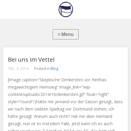
Bei uns im Vettel
Okt., 4, 2014
Posted in
Blog
[image caption=“Skeptische Denkerstirn vor Herthas
megawichtigem Heimsieg“ image_link=“/wp-
content/uploads/2014/10/denkerstirn.gif“ float=“right“
style=“round“/]Hätte mir jemand vor der Saison gesagt, dass
wir nach dem siebten Spieltag vor Dortmund stehen, ich
hätte gesagt: Warum auch nicht? Hat mir aber niemand
gesagt, nun ist es trotzdem Fakt, jetzt kann ich es auch
selbst raushauen: 7. Spieltag, KGAA vor AG, das hört sich