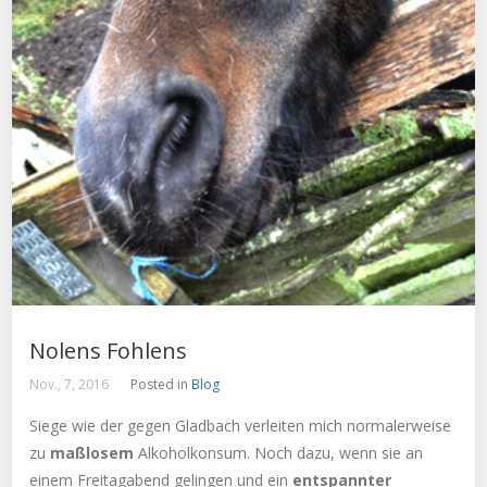
Nolens Fohlens
Nov., 7, 2016
Posted in
Blog
Siege wie der gegen Gladbach verleiten mich normalerweise
zu
maßlosem
Alkoholkonsum. Noch dazu, wenn sie an
einem Freitagabend gelingen und ein
entspannter