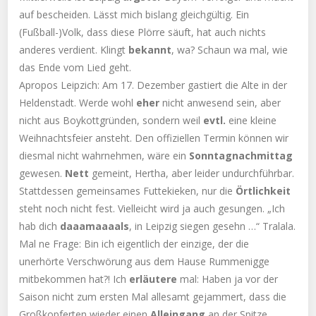
auf bescheiden. Lässt mich bislang gleichgültig. Ein
(Fußball-)Volk, dass diese Plörre säuft, hat auch nichts
anderes verdient. Klingt
bekannt
, wa? Schaun wa mal, wie
das Ende vom Lied geht.
Apropos Leipzich: Am 17. Dezember gastiert die Alte in der
Heldenstadt. Werde wohl
eher
nicht anwesend sein, aber
nicht aus Boykottgründen, sondern weil
evtl.
eine kleine
Weihnachtsfeier ansteht. Den offiziellen Termin können wir
diesmal nicht wahrnehmen, wäre ein
Sonntagnachmittag
gewesen.
Nett
gemeint, Hertha, aber leider undurchführbar.
Stattdessen gemeinsames Futtekieken, nur die
Örtlichkeit
steht noch nicht fest. Vielleicht wird ja auch gesungen. „Ich
hab dich
daaamaaaals
, in Leipzig siegen gesehn …“ Tralala.
Mal ne Frage: Bin ich eigentlich der einzige, der die
unerhörte Verschwörung aus dem Hause Rummenigge
mitbekommen hat?! Ich
erläutere
mal: Haben ja vor der
Saison nicht zum ersten Mal allesamt gejammert, dass die
Großkopferten wieder einen
Alleingang
an der Spitze