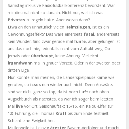
Samstag inklusive Radiofußballkonferenz bevorsteht. War
mir diesmal nicht so danach. Nicht nur, weil ich was
Privates
zu regeln hatte. Aber woran dann?
Etwa an den unnatürlich vielen
Heimsiegen
, ist es ein
Gewöhnungseffekt? Das wäre einerseits
fatal
, andererseits
kein Wunder. Sind zwar gerade mal
fünfe
, aber gelungen ist
uns das noch nie, jedenfalls nicht vom Auftakt weg. Ob
jemals oder
überhaupt
, keine Ahnung. Vielleicht
irgendwann
mal in grauer Vorzeit. Oder in der zweiten oder
dritten Liga.
Nun könnte man meinen, die Länderspielpause käme wie
gerufen, so
isses
nun wieder auch nicht. Denn Auswärts
sind wir nicht ganz so top, da ist noch
Luft
nach oben.
Augschburch als nächstes, da war ich sogar beim letzten
Mal
live
vor Ort. Saisonauftakt 15/16, ein Kalou-Elfer zur
1:0-Führung, die Thomas
Kraft
bis zum Ende festhielt.
Scheint eine Ewigkeit her.
Mittlerweile ist Leipzig
ärgster
Bayern-Verfolger und macht