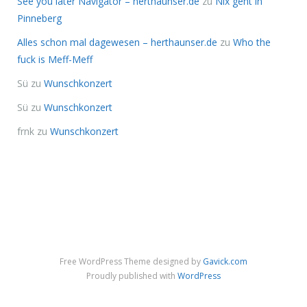
See you later Navigator – herthaunser.de
zu
Nix geht in
Pinneberg
Alles schon mal dagewesen – herthaunser.de
zu
Who the
fuck is Meff-Meff
Sü
zu
Wunschkonzert
Sü
zu
Wunschkonzert
frnk
zu
Wunschkonzert
Free WordPress Theme designed by
Gavick.com
Proudly published with
WordPress