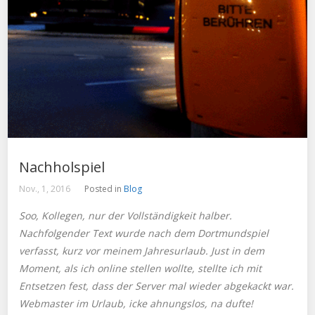
Nachholspiel
Nov., 1, 2016
Posted in
Blog
Soo, Kollegen, nur der Vollständigkeit halber.
Nachfolgender Text wurde nach dem Dortmundspiel
verfasst, kurz vor meinem Jahresurlaub. Just in dem
Moment, als ich online stellen wollte, stellte ich mit
Entsetzen fest, dass der Server mal wieder abgekackt war.
Webmaster im Urlaub, icke ahnungslos, na dufte!