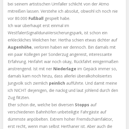
bei seinem artistischen Umfaller schlicht von der Atmo
mitreißen lassen. Verstehe ich absolut, obwohl ich noch nie
vor 80.000
Fußball
gespielt habe.
Ich war überhaupt erst einmal im
WestfalenSignalIdunaVersicherungspark, ist schon ein
erkleckliches Weilchen her. Hertha schien etwas dichter auf
Augenhöhe
, verloren haben wir dennoch. Bin damals mit
ein paar Kollegen per Sonderzug angereist, interessante
Erfahrung. Hinfahrt war noch okay, Rückfahrt einigermaßen
anstrengend. Ist mit ner
Niederlage
im Gepäck immer so,
damals kam noch hinzu, dass allerlei überalkoholisiertes
Jungvolk sich ziemlich
peinlich
aufführte. Und damit meine
ich NICHT diejenigen, die nackig und laut johlend durch den
Zug flitzten.
Eher schon die, welche bei diversen
Stopps
auf
verschiedenen Bahnhöfen unbeteiligte Fahrgäste auf
dümmste anpöbelten. Extrem hoher Fremdschämfaktor,
erst recht, wenn man selbst Herthaner ist. Aber auch die