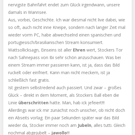
nervigste Bahnfahrt endet zum Glück irgendwann, unsere
damals in Wannsee.
Aus, vorbei, Geschichte. Ich war diesmal nicht live dabei, wie
so oft, auch nicht inne Kneipe, sondern nach langer Zeit mal
wieder vorm PC, habe abwechselnd einen spanischen und
portugiesisch/brasilianischen Stream konsumiert.
Wattsollicksagn, Einseins ist aller
Ehren
wert, Stockers Tor
nach Sahnepass von Ibi sehr schön anzuschauen. Was bei
einem Stream immer passieren kann, ist ja, dass das Bild
ruckelt oder einfriert. Kann man nicht meckern, ist ja
schließlich fast gratis.
Ist gestern selbstredend auch passiert. Und zwar – großes
Glück – direkt in dem Moment, als Stockers Ball eben die
Linie
überschritten
hatte. Man, hab ick jefeiert!!!
Allerdings war ick mir zunächst noch unsicher, ob nicht doch
ein Abseits vorlag. Ein paar Sekunden später war das Bild
wieder da, Stocker immer noch am
Jubeln
, alles tutti. Gleich
nochmal abgejubelt –
jawollo
!!!