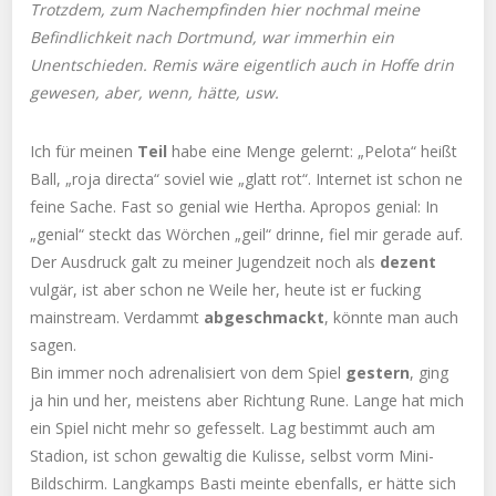
Trotzdem, zum Nachempfinden hier nochmal meine
Befindlichkeit nach Dortmund, war immerhin ein
Unentschieden. Remis wäre eigentlich auch in Hoffe drin
gewesen, aber, wenn, hätte, usw.
Ich für meinen
Teil
habe eine Menge gelernt: „Pelota“ heißt
Ball, „roja directa“ soviel wie „glatt rot“. Internet ist schon ne
feine Sache. Fast so genial wie Hertha. Apropos genial: In
„genial“ steckt das Wörchen „geil“ drinne, fiel mir gerade auf.
Der Ausdruck galt zu meiner Jugendzeit noch als
dezent
vulgär, ist aber schon ne Weile her, heute ist er fucking
mainstream. Verdammt
abgeschmackt
, könnte man auch
sagen.
Bin immer noch adrenalisiert von dem Spiel
gestern
, ging
ja hin und her, meistens aber Richtung Rune. Lange hat mich
ein Spiel nicht mehr so gefesselt. Lag bestimmt auch am
Stadion, ist schon gewaltig die Kulisse, selbst vorm Mini-
Bildschirm. Langkamps Basti meinte ebenfalls, er hätte sich