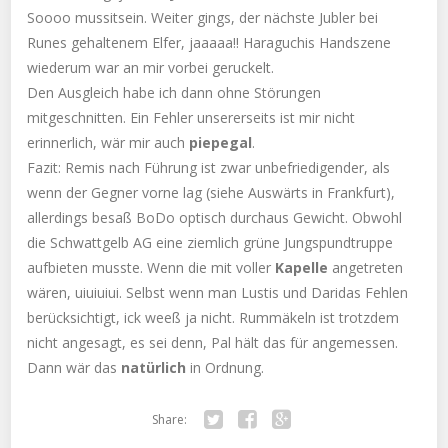
Soooo mussitsein. Weiter gings, der nächste Jubler bei
Runes gehaltenem Elfer, jaaaaa!! Haraguchis Handszene
wiederum war an mir vorbei geruckelt.
Den Ausgleich habe ich dann ohne Störungen
mitgeschnitten. Ein Fehler unsererseits ist mir nicht
erinnerlich, wär mir auch
piepegal
.
Fazit: Remis nach Führung ist zwar unbefriedigender, als
wenn der Gegner vorne lag (siehe Auswärts in Frankfurt),
allerdings besaß BoDo optisch durchaus Gewicht. Obwohl
die Schwattgelb AG eine ziemlich grüne Jungspundtruppe
aufbieten musste. Wenn die mit voller
Kapelle
angetreten
wären, uiuiuiui. Selbst wenn man Lustis und Daridas Fehlen
berücksichtigt, ick weeß ja nicht. Rummäkeln ist trotzdem
nicht angesagt, es sei denn, Pal hält das für angemessen.
Dann wär das
natürlich
in Ordnung.
Share:
Twitter
Facebook
Google+