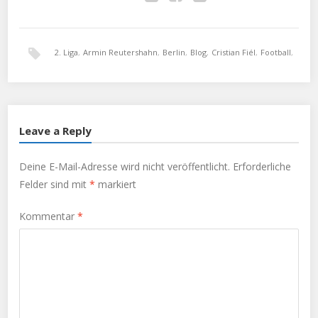
Twitter
Facebook
Google+
2. Liga
,
Armin Reutershahn
,
Berlin
,
Blog
,
Cristian Fiél
,
Football
,
Fußball
,
Herthafans
,
Olympiastadion
,
Zecke Neuendorf
Leave a Reply
Deine E-Mail-Adresse wird nicht veröffentlicht.
Erforderliche
Felder sind mit
*
markiert
Kommentar
*