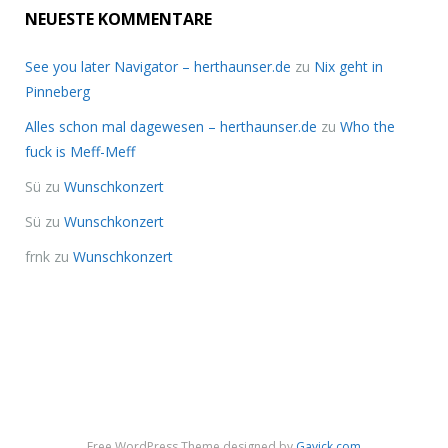
NEUESTE KOMMENTARE
See you later Navigator – herthaunser.de
zu
Nix geht in
Pinneberg
Alles schon mal dagewesen – herthaunser.de
zu
Who the
fuck is Meff-Meff
Sü
zu
Wunschkonzert
Sü
zu
Wunschkonzert
frnk
zu
Wunschkonzert
Free WordPress Theme designed by
Gavick.com