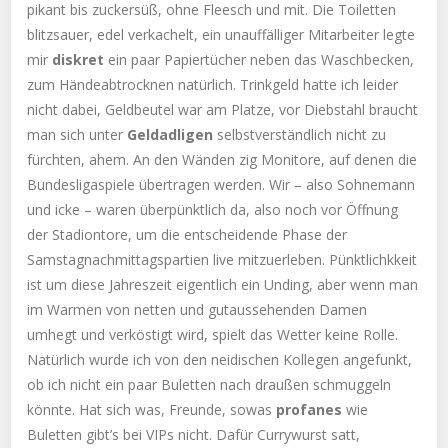
pikant bis zuckersüß, ohne Fleesch und mit. Die Toiletten
blitzsauer, edel verkachelt, ein unauffälliger Mitarbeiter legte
mir
diskret
ein paar Papiertücher neben das Waschbecken,
zum Händeabtrocknen natürlich. Trinkgeld hatte ich leider
nicht dabei, Geldbeutel war am Platze, vor Diebstahl braucht
man sich unter
Geldadligen
selbstverständlich nicht zu
fürchten, ahem. An den Wänden zig Monitore, auf denen die
Bundesligaspiele übertragen werden. Wir – also Sohnemann
und icke – waren überpünktlich da, also noch vor Öffnung
der Stadiontore, um die entscheidende Phase der
Samstagnachmittagspartien live mitzuerleben. Pünktlichkkeit
ist um diese Jahreszeit eigentlich ein Unding, aber wenn man
im Warmen von netten und gutaussehenden Damen
umhegt und verköstigt wird, spielt das Wetter keine Rolle.
Natürlich wurde ich von den neidischen Kollegen angefunkt,
ob ich nicht ein paar Buletten nach draußen schmuggeln
könnte. Hat sich was, Freunde, sowas
profanes
wie
Buletten gibt’s bei VIPs nicht. Dafür Currywurst satt,