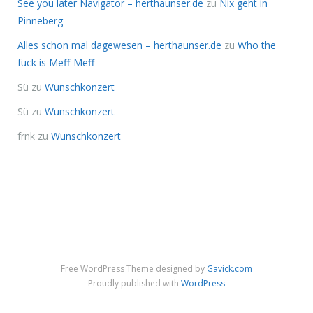
See you later Navigator – herthaunser.de
zu
Nix geht in
Pinneberg
Alles schon mal dagewesen – herthaunser.de
zu
Who the
fuck is Meff-Meff
Sü
zu
Wunschkonzert
Sü
zu
Wunschkonzert
frnk
zu
Wunschkonzert
Free WordPress Theme designed by
Gavick.com
Proudly published with
WordPress