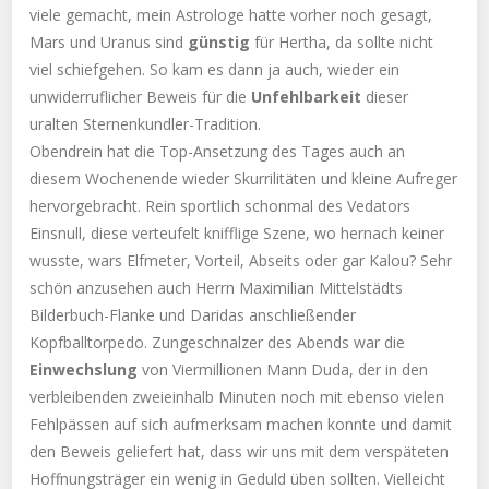
viele gemacht, mein Astrologe hatte vorher noch gesagt,
Mars und Uranus sind
günstig
für Hertha, da sollte nicht
viel schiefgehen. So kam es dann ja auch, wieder ein
unwiderruflicher Beweis für die
Unfehlbarkeit
dieser
uralten Sternenkundler-Tradition.
Obendrein hat die Top-Ansetzung des Tages auch an
diesem Wochenende wieder Skurrilitäten und kleine Aufreger
hervorgebracht. Rein sportlich schonmal des Vedators
Einsnull, diese verteufelt knifflige Szene, wo hernach keiner
wusste, wars Elfmeter, Vorteil, Abseits oder gar Kalou? Sehr
schön anzusehen auch Herrn Maximilian Mittelstädts
Bilderbuch-Flanke und Daridas anschließender
Kopfballtorpedo. Zungeschnalzer des Abends war die
Einwechslung
von Viermillionen Mann Duda, der in den
verbleibenden zweieinhalb Minuten noch mit ebenso vielen
Fehlpässen auf sich aufmerksam machen konnte und damit
den Beweis geliefert hat, dass wir uns mit dem verspäteten
Hoffnungsträger ein wenig in Geduld üben sollten. Vielleicht