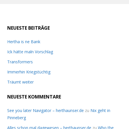
NEUESTE BEITRÄGE
Hertha is ne Bank
Ick hätte maln Vorschlag
Transformers
Immerhin Kriegstüchtig
Träumt weiter
NEUESTE KOMMENTARE
See you later Navigator – herthaunser.de
zu
Nix geht in
Pinneberg
Alles schon mal dagewesen – herthaunser.de
zu
Who the