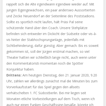
rappelt sich die Alte irgendwann irgendwie wieder auf. Mit
jungen Eigengewächsen, ein paar anderswo Aussortierten
und Zecke Neuendorf an der Seitenlinie des Poststadions.
Sollte es sportlich nicht laufen, hält Präsi Pal seine
schützende Hand über den Coach. Unsere Stehplätze
befinden sich entweder im Dickicht der Südseite oder vis-à-
vis hinter der Stabhochsprunganlage, jedenfalls mit
Sichtbehinderung, dafür günstig. Aber gemach. Bis es soweit
gekommen ist, soll der Jürgen erstmal machen, so viel
Theater hatten wir schließlich lange nicht, auch wenn unter
den Kommentatoristi momentan noch die Spötter
Konjunktur haben.
Drittens:
Am heutigen Dienstag, den 21. Januar 2020, 9.20
Uhr, zählen wir allerdings zunächst mal die Minuten bis zum
Vorverkaufsstart für das Spiel gegen den allseits
verhätschelten 1. FC Südostberlin. Bei mir liegen seit
Monaten etliche Vorbestellungen auf dem Tisch, wenn ich
auch nur einen Funken Geschäftssinn besäße, könnte ich