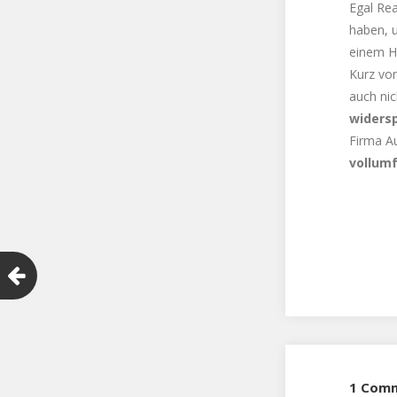
Egal Rea
haben, u
einem Ha
Kurz vor
auch nic
widers
Firma Au
vollum
1 Com