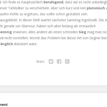
l. Ich finde es hauptsächlich
beruhigend
, dass wir es nicht unbedingt
nser Tafelsilber zu verscherbeln. Aber sich kurz und rein
platonisch
ufen Kohle zu ergötzen, das sollte schon gestattet sein.
ausgeblickt: In dieser Welt wartet nächsten Samstag Ingolstadt. Die s
ht gerade vor Glamour, haben sich aber bislang als erstaunlich
penstig
erwiesen. Alles andere als einen schnöden
Sieg
mag man sic
di nicht vorstellen. Womit das Problem bei dieser Art von Gegner ber
fänglich
diskutiert wäre.
Share:
Twitter
Facebook
Google+
ment