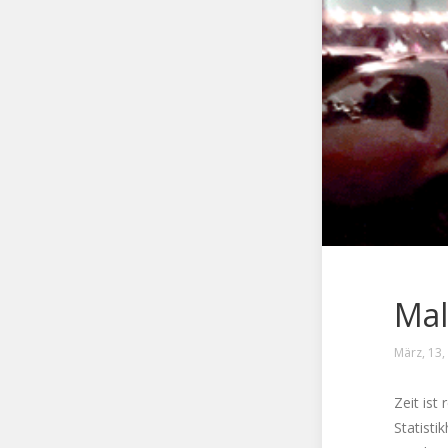
Mal
März, 13,
Zeit ist 
Statisti