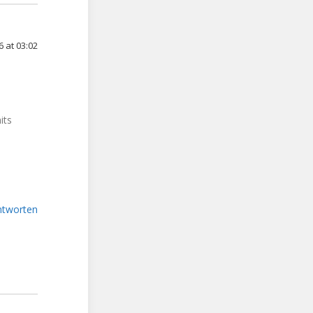
6 at 03:02
its
ntworten