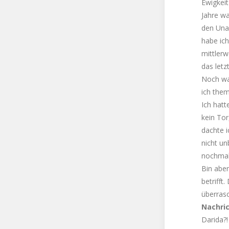
Ewigkeit
Jahre w
den Una
habe ich
mittlerw
das let
Noch w
ich them
Ich hatt
kein Tor
dachte i
nicht u
nochmal
Bin aber
betrifft
überrasc
Nachri
Darida?!