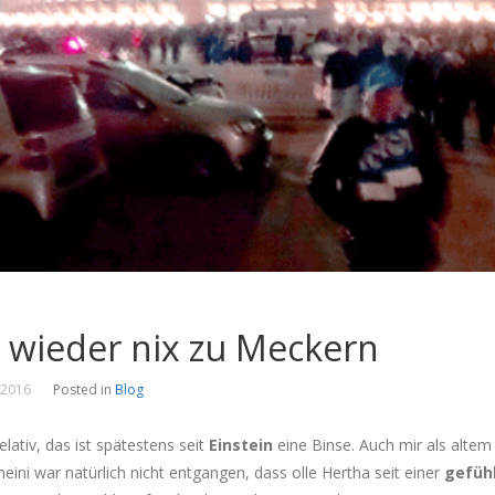
 wieder nix zu Meckern
 2016
Posted in
Blog
relativ, das ist spätestens seit
Einstein
eine Binse. Auch mir als altem
kheini war natürlich nicht entgangen, dass olle Hertha seit einer
gefüh