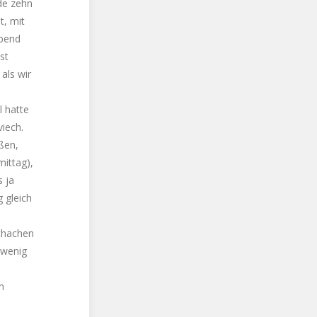
de zehn
t, mit
abend
st
als wir
l hatte
viech.
ßen,
mittag),
s ja
g gleich
rthachen
 wenig
n
n