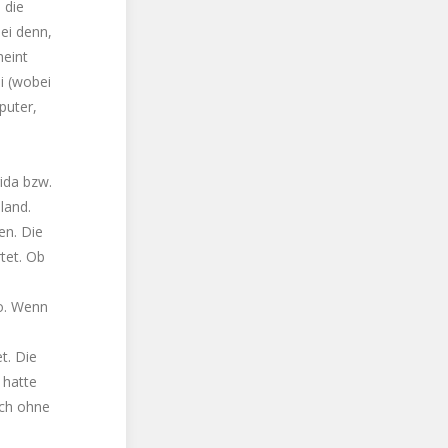
, die
ei denn,
heint
i (wobei
puter,
ida bzw.
land.
en. Die
tet. Ob
ro. Wenn
et. Die
 hatte
uch ohne