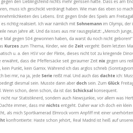
 gegen den Lieblingsfeind nichts mehr gerissen hatte. Dass es am En
aren, muss ich geschickt verdrängt haben. Wie man das eben so mach
nnehmlichkeiten des Lebens. Erst gegen Ende des Spiels am Freitag
 es richtig realisiert. Ich war nämlich mit
Sohnemann
im Olympi, der i
eile neun Jahre alt. Und da isses aus mir rausgeplatzt: „Mensch Junge, 
zte Mal gegen S04 gewonnen haben, da warst du noch nicht geboren!“
as
Kurzes
zum Thema, Kinder, wie die
Zeit
vergeht: Beim letzten Ma
atisch u. a. den HSV vor der Flinte, dieses nicht tot zu kriegende Dino
e erwähnt, dass die Pfeffersäcke seit geraumer Zeit
nix
gegen uns rei
, kein Punkt, kein Garnix. Während ich das arglos schrieb (Sonntagvor
ch bei mir, na ja, jede
Serie
reißt mal. Und auch das
dachte
ich: Mus
nbedingt diesmal sein. Musste dann aber
doch
sein. Zum
Glück
Freita
. Wenn schon, denn schon, da ist das
Schicksal
konsequent.
 nicht nur Statistiknerd, sondern auch Newsjunkie, vor allem was He
. Dachte immer, dass mir
nichts
entgeht. Daher war ich doch ein klein
ht, als mich Sportkamerad Elmrock vorm Anpfiff mit einer unerhörte
cht
konfrontierte: Haste schon jehört, Real Madrid ist heiß auf unsere