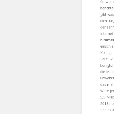
So war e
berichte
gibt was
nicht un
der sehr
Internet
nimme
einschl
Kollege 
Laut SZ 
königlic
die Madr
unwahrsc
das mal 
Wäre jed
5,5 Mill
2013 noc
Reales I