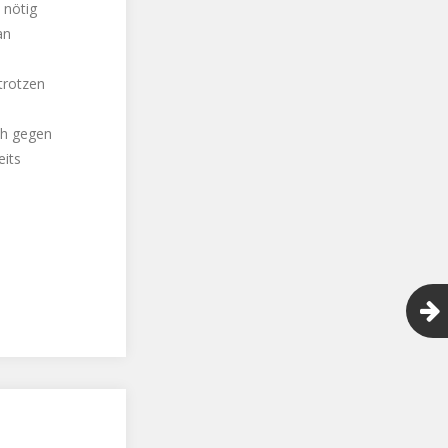
 nötig
an
trotzen
h gegen
eits