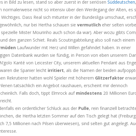
s in Bild zu lesen, stand so aber zuerst in der seriösen
Süddeutschen
n normalerweise nicht so intensiv über den Werdegang der Alten, es s
 Wichtiges. Dass Real sich mitunter in der Bundesliga umschaut, ersc
gewöhnlich, nur bei Hertha schauen sie
vermutlich
eher selten vorbe
 spezielle Mister Mourinho auch schon da war). Aber wozu gibts Com
 und den ganzen Schiet. Reals Scoutingabteilung also soll nach einem
rmüden
Laufwunder mit Herz und Willen gefahndet haben. In einer
ägigen Datenbank wurden sie fündig, in Person von eben unserem Dar
N’golo Kanté von Leicester City, unserem aktuellen Pendant aus Enge
waren die Spanier leicht
irritiert
, als die Namen der beiden aufpoppt
hen Rekrutierer hatten wohl Spieler mit höherem
Glitzerfaktor
erwar
ilenen tatsächlich ein Angebot raushauen, erscheint mir dennoch
heinlich. Falls doch, tippt Elmrock auf
mindestens
20 Millionen Eu
reicht.
enfalls ein ordentlicher Schluck aus der
Pulle
, rein finanziell betracht
iönchen, die Hertha letzten Sommer auf den Tisch gelegt hat (Freiburg
h 7,5 Millionen nach Pilsen überwiesen), sind selten gut angelegt. A
nteresse.