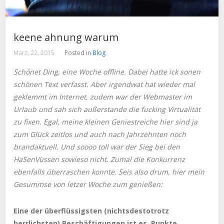
keene ahnung warum
März, 22, 2015
Posted in
Blog
Schönet Ding, eine Woche offline. Dabei hatte ick sonen
schönen Text verfasst. Aber irgendwat hat wieder mal
geklemmt im Internet, zudem war der Webmaster im
Urlaub und sah sich außerstande die fucking Virtualität
zu fixen. Egal, meine kleinen Geniestreiche hier sind ja
zum Glück zeitlos und auch nach Jahrzehnten noch
brandaktuell. Und soooo toll war der Sieg bei den
HaSenVüssen sowieso nicht. Zumal die Konkurrenz
ebenfalls überraschen konnte. Seis also drum, hier mein
Gesummse von letzer Woche zum genießen:
Eine der überflüssigsten (nichtsdestotrotz
herrlichsten) Beschäftigungen ist es, Punkte