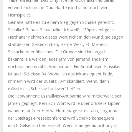
Tabellenrechner. Das Ding ist eine Klickmaschine, darauf
verwette ich meine Dauerkarte (sind ja nur noch vier
Heimspiele).
Beinahe hätte es zu einem Sieg gegen Schalke gereicht.
Schalke? Genau, Schaaaalke! Ich weiß, 150prozentige Ur-
Herthaner nehmen dieses Wort nicht in den Mund, sie sagen
stattdessen Gelsenkirchen, Herne-West, FC Meineid,
Schlacke oder ähnliches. Die Gründe sind hinlänglich
bekannt, sie werden jedes Jahr von jemand anderem
nochmal neu erzählt. Von mir aus. Ein Analphasen-Klassiker
ist auch Scheisse 04. Wobei ich das inkonsequent finde,
immerhin wird der Zusatz „04“ skandiert. Wenn, dann
müsste es „Scheisse hochvier“ heißen.
Die liebwonnene Essnullvier-Antipathie wird mittlerweile seit
Jahren gepflegt. Kein Sch-Wort wird je über offizielle Lippen
wandern, auf der Hertha-Homepage ist es tabu, sogar auf
der Spieltags-Pressekonferenz wird Schalke konsequent
durch Gelsenkirchen ersetzt. Wenn man genau hinhört, ist