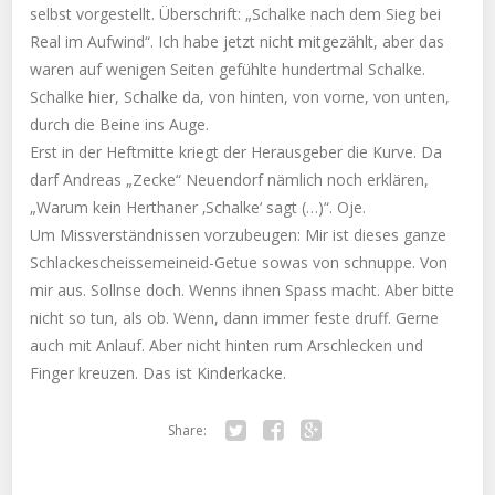
selbst vorgestellt. Überschrift: „Schalke nach dem Sieg bei
Real im Aufwind“. Ich habe jetzt nicht mitgezählt, aber das
waren auf wenigen Seiten gefühlte hundertmal Schalke.
Schalke hier, Schalke da, von hinten, von vorne, von unten,
durch die Beine ins Auge.
Erst in der Heftmitte kriegt der Herausgeber die Kurve. Da
darf Andreas „Zecke“ Neuendorf nämlich noch erklären,
„Warum kein Herthaner ‚Schalke‘ sagt (…)“. Oje.
Um Missverständnissen vorzubeugen: Mir ist dieses ganze
Schlackescheissemeineid-Getue sowas von schnuppe. Von
mir aus. Sollnse doch. Wenns ihnen Spass macht. Aber bitte
nicht so tun, als ob. Wenn, dann immer feste druff. Gerne
auch mit Anlauf. Aber nicht hinten rum Arschlecken und
Finger kreuzen. Das ist Kinderkacke.
Share:
Twitter
Facebook
Google+