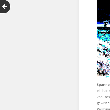
Spannen
Ich hatt
von Boss
gewisser
Personal