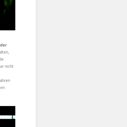
 der
alten,
de
r nicht
Jahren
nen