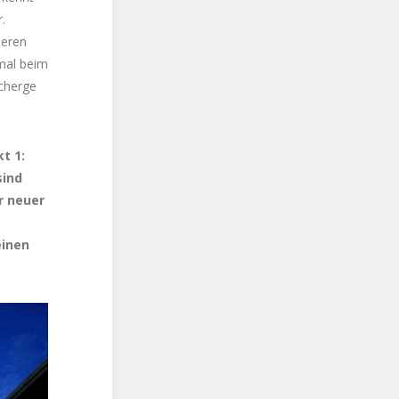
.
seren
 mal beim
Scherge
t 1:
sind
r neuer
einen