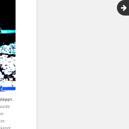
hleppt.
 würde
in
ese
 kennt