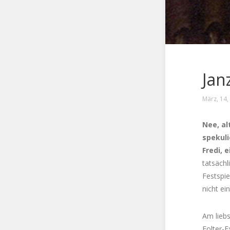
Jan
März, 14,
Nee, al
spekuli
Fredi, 
tatsächl
Festspie
nicht ei
Am liebs
Folter-E