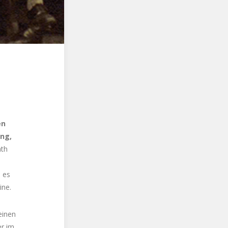
en
ung,
ath
s es
ine.
einen
er im