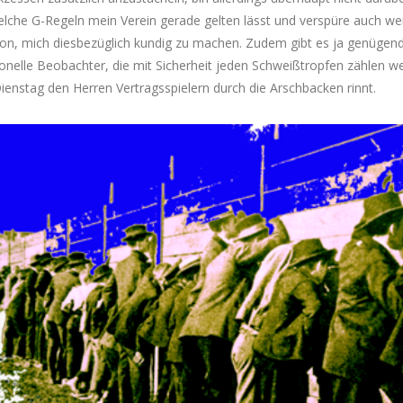
elche G-Regeln mein Verein gerade gelten lässt und verspüre auch we
ion, mich diesbezüglich kundig zu machen. Zudem gibt es ja genügen
onelle Beobachter, die mit Sicherheit jeden Schweißtropfen zählen w
ienstag den Herren Vertragsspielern durch die Arschbacken rinnt.