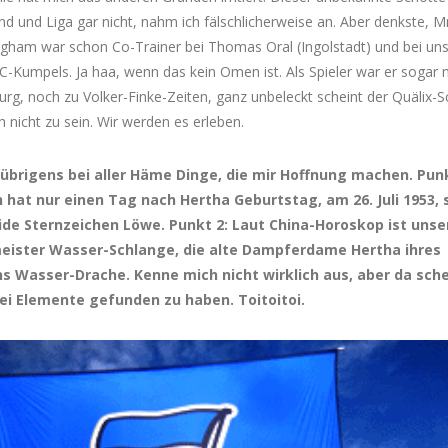
d und Liga gar nicht, nahm ich fälschlicherweise an. Aber denkste, Mr
ngham war schon Co-Trainer bei Thomas Oral (Ingolstadt) und bei un
C-Kumpels. Ja haa, wenn das kein Omen ist. Als Spieler war er sogar
urg, noch zu Volker-Finke-Zeiten, ganz unbeleckt scheint der Quälix-
nicht zu sein. Wir werden es erleben.
 übrigens bei aller Häme Dinge, die mir Hoffnung machen. Punk
hat nur einen Tag nach Hertha Geburtstag, am 26. Juli 1953, 
ide Sternzeichen Löwe. Punkt 2: Laut China-Horoskop ist unse
eister Wasser-Schlange, die alte Dampferdame Hertha ihres
s Wasser-Drache. Kenne mich nicht wirklich aus, aber da sch
ei Elemente gefunden zu haben. Toitoitoi.