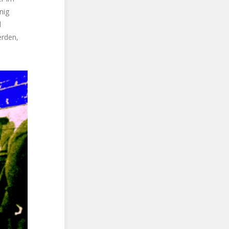
nig
d
erden,