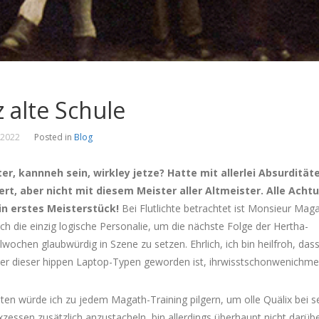
z alte Schule
 2022
Posted in
Blog
ter, kannneh sein, wirkley jetze? Hatte mit allerlei Absurdität
ert, aber nicht mit diesem Meister aller Altmeister. Alle Acht
ein erstes Meisterstück!
Bei Flutlichte betrachtet ist Monsieur Mag
ich die einzig logische Personalie, um die nächste Folge der Hertha-
lwochen glaubwürdig in Szene zu setzen. Ehrlich, ich bin heilfroh, das
ner dieser hippen Laptop-Typen geworden ist, ihrwisstschonwenichme
ten würde ich zu jedem Magath-Training pilgern, um olle Quälix bei s
xzessen zusätzlich anzustacheln, bin allerdings überhaupt nicht darüb