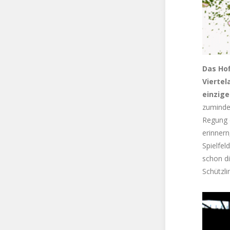
Das Hof
Viertel
einzige
zuminde
Regung 
erinner
Spielfel
schon di
Schützli