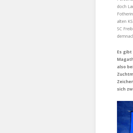
doch Lan
Fotheri
alten KS
SC Freib
demnach 
Es gibt
Magath 
also be
Zuchtm
Zeichen
sich zw