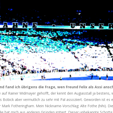
d fand ich übrigens die Frage, wen Freund Felix als Assi ansc
e auf Rainer Widmayer gehofft, der kennt den Augiasstall ja bestens,
 Bobick aber vermutlich zu sehr mit Pal assoziiert. Geworden ist es e
 Mark Fotheringham. Mein Nickname-Vorschlag: Alte Fothe (hihi). Di
ie hat mich aus anderen Gründen irritiert. Dieser unbekannte Schotte