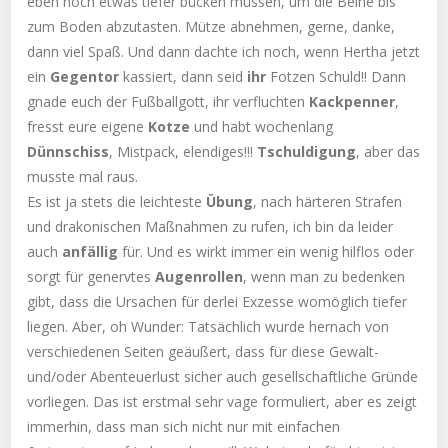
eben noch etwas tiefer bücken müssen, um die Beine bis
zum Boden abzutasten. Mütze abnehmen, gerne, danke,
dann viel Spaß. Und dann dachte ich noch, wenn Hertha jetzt
ein
Gegentor
kassiert, dann seid
ihr
Fotzen Schuld!! Dann
gnade euch der Fußballgott, ihr verfluchten
Kackpenner
,
fresst eure eigene
Kotze
und habt wochenlang
Dünnschiss
, Mistpack, elendiges!!!
Tschuldigung
, aber das
musste mal raus.
Es ist ja stets die leichteste
Übung
, nach härteren Strafen
und drakonischen Maßnahmen zu rufen, ich bin da leider
auch
anfällig
für. Und es wirkt immer ein wenig hilflos oder
sorgt für genervtes
Augenrollen
, wenn man zu bedenken
gibt, dass die Ursachen für derlei Exzesse womöglich tiefer
liegen. Aber, oh Wunder: Tatsächlich wurde hernach von
verschiedenen Seiten geäußert, dass für diese Gewalt-
und/oder Abenteuerlust sicher auch gesellschaftliche Gründe
vorliegen. Das ist erstmal sehr vage formuliert, aber es zeigt
immerhin, dass man sich nicht nur mit einfachen