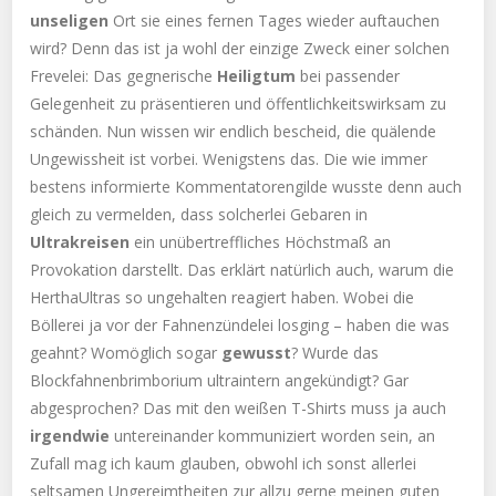
unseligen
Ort sie eines fernen Tages wieder auftauchen
wird? Denn das ist ja wohl der einzige Zweck einer solchen
Frevelei: Das gegnerische
Heiligtum
bei passender
Gelegenheit zu präsentieren und öffentlichkeitswirksam zu
schänden. Nun wissen wir endlich bescheid, die quälende
Ungewissheit ist vorbei. Wenigstens das. Die wie immer
bestens informierte Kommentatorengilde wusste denn auch
gleich zu vermelden, dass solcherlei Gebaren in
Ultrakreisen
ein unübertreffliches Höchstmaß an
Provokation darstellt. Das erklärt natürlich auch, warum die
HerthaUltras so ungehalten reagiert haben. Wobei die
Böllerei ja vor der Fahnenzündelei losging – haben die was
geahnt? Womöglich sogar
gewusst
? Wurde das
Blockfahnenbrimborium ultraintern angekündigt? Gar
abgesprochen? Das mit den weißen T-Shirts muss ja auch
irgendwie
untereinander kommuniziert worden sein, an
Zufall mag ich kaum glauben, obwohl ich sonst allerlei
seltsamen Ungereimtheiten zur allzu gerne meinen guten