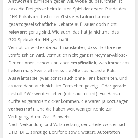
Antworten
zufrieden geben will. Wobei zu befürchten ist,
dass die Ereignisse beim letzten Spiel der ersten Runde des
DFB-Pokals im Rostocker
Ostseestadion
für eine
gesamtgesellschaftliche Debatte auf Dauer doch nicht
relevant
genug sind. Wie auch, das hat ja nichtmal das
G20-Spektakel in HH geschafft.
Vermutlich wird es darauf hinauslaufen, dass Hertha eine
Strafe zahlen wird, vermutlich nicht ganz in Neymar-Ablöse-
Dimensionen, schon klar, aber
empfindlich
, was immer das
heißen mag. Eventuell muss die Alte das nächste Pokal-
Auswärts
spiel (was sonst) auch ohne Fans bestreiten. Und
es wird dann auch nicht im Fernsehen gezeigt. Oder gerade
deshalb? Wir werden sehen (oder auch nicht). Für Hansa
dürfte es garantiert dicker kommen, die waren ja sozusagen
vorbestraft
. Und die haben weit weniger Kohle zur
Verfügung. Arme Ossi-Schweine.
Nach Verkündung und Vollstreckung der Urteile werden sich
DFB, DFL, sonstige Berufene sowie weitere Autoritäten