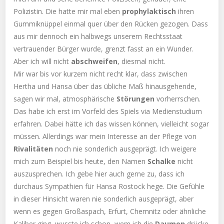
Polizistin. Die hatte mir mal eben
prophylaktisch
ihren
Gummiknüppel einmal quer über den Rücken gezogen. Dass
aus mir dennoch ein halbwegs unserem Rechtsstaat
vertrauender Bürger wurde, grenzt fasst an ein Wunder.
Aber ich will nicht
abschweifen
, diesmal nicht.
Mir war bis vor kurzem nicht recht klar, dass zwischen
Hertha und Hansa über das übliche Maß hinausgehende,
sagen wir mal, atmosphärische
Störungen
vorherrschen.
Das habe ich erst im Vorfeld des Spiels via Medienstudium
erfahren. Dabei hätte ich das wissen können, vielleicht sogar
müssen. Allerdings war mein Interesse an der Pflege von
Rivalitäten
noch nie sonderlich ausgeprägt. Ich weigere
mich zum Beispiel bis heute, den Namen
Schalke
nicht
auszusprechen. Ich gebe hier auch gerne zu, dass ich
durchaus Sympathien für Hansa Rostock hege. Die Gefühle
in dieser Hinsicht waren nie sonderlich ausgeprägt, aber
wenn es gegen Großaspach, Erfurt, Chemnitz oder ähnliche
Kaliber ging, wusste ich schon, wem ich die
Daumen
drücke.