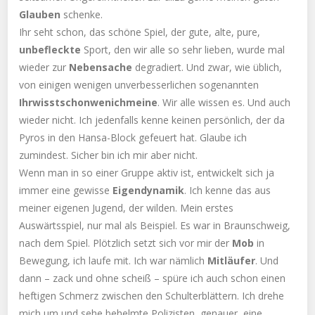
Glauben
schenke.
Ihr seht schon, das schöne Spiel, der gute, alte, pure,
unbefleckte
Sport, den wir alle so sehr lieben, wurde mal
wieder zur
Nebensache
degradiert. Und zwar, wie üblich,
von einigen wenigen unverbesserlichen sogenannten
Ihrwisstschonwenichmeine
. Wir alle wissen es. Und auch
wieder nicht. Ich jedenfalls kenne keinen persönlich, der da
Pyros in den Hansa-Block gefeuert hat. Glaube ich
zumindest. Sicher bin ich mir aber nicht.
Wenn man in so einer Gruppe aktiv ist, entwickelt sich ja
immer eine gewisse
Eigendynamik
. Ich kenne das aus
meiner eigenen Jugend, der wilden. Mein erstes
Auswärtsspiel, nur mal als Beispiel. Es war in Braunschweig,
nach dem Spiel. Plötzlich setzt sich vor mir der
Mob
in
Bewegung, ich laufe mit. Ich war nämlich
Mitläufer
. Und
dann – zack und ohne scheiß – spüre ich auch schon einen
heftigen Schmerz zwischen den Schulterblättern. Ich drehe
mich um und sehe behelmte Polizisten, genauer, eine