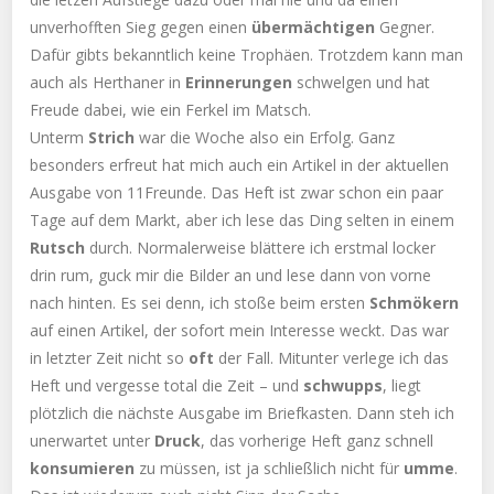
unverhofften Sieg gegen einen
übermächtigen
Gegner.
Dafür gibts bekanntlich keine Trophäen. Trotzdem kann man
auch als Herthaner in
Erinnerungen
schwelgen und hat
Freude dabei, wie ein Ferkel im Matsch.
Unterm
Strich
war die Woche also ein Erfolg. Ganz
besonders erfreut hat mich auch ein Artikel in der aktuellen
Ausgabe von 11Freunde. Das Heft ist zwar schon ein paar
Tage auf dem Markt, aber ich lese das Ding selten in einem
Rutsch
durch. Normalerweise blättere ich erstmal locker
drin rum, guck mir die Bilder an und lese dann von vorne
nach hinten. Es sei denn, ich stoße beim ersten
Schmökern
auf einen Artikel, der sofort mein Interesse weckt. Das war
in letzter Zeit nicht so
oft
der Fall. Mitunter verlege ich das
Heft und vergesse total die Zeit – und
schwupps
, liegt
plötzlich die nächste Ausgabe im Briefkasten. Dann steh ich
unerwartet unter
Druck
, das vorherige Heft ganz schnell
konsumieren
zu müssen, ist ja schließlich nicht für
umme
.