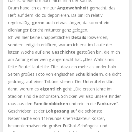
Das ist wiederum auch nicht Sinn der Sache.
Drum habe ich es mir zur
Angewohnheit
gemacht, das
Heft auf dem Klo zu deponieren. Da bin ich relativ
regelmäßig,
gerne
auch etwas länger, da kommt ein
ellenlanger Bericht mitunter ganz gelegen.
Ich will hier keine unappetitlichen
Details
loswerden,
sondern lediglich erklären, warum ich erst im Laufe der
letzen Woche auf eine
Geschichte
gestoßen bin, die mich
am Anfang eher wenig angemacht hat. „Des Wahnsinns
fette Beute“ lautet ihr Titel, dazu ein mehr als anderthalb
Seiten großes Foto von englischen
Schulkindern
, die dicht
gedrängt auf einer Tribüne stehen. Der Untertitel erklärt
dann, worum es
eigentlich
geht: „Die ersten Jahre im
Stadion sind die schönsten. Schicken wir also unsere Kinder
raus aus den
Familienblöcken
und rein in die
Fankurve
“.
Geschrieben ist der
Lobgesang
auf die schönste
Nebensache von 11Freunde-Chefredakteur Köster,
bekanntermaßen ein großer Fußball-Schöngeist und