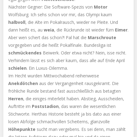
Nächster Gegner: Die Software-Spezis von
Motor
Wolfsburg. Ich sehs schon vor mir, das Olympi kaum
halbvoll
, die Alte im Pokalrausch, wieder ne Pleite. Und
dann heißt es, au
weia
, die Rückrunde ist wieder fürn
Eimer
.
Aber wen schert das schon?! Pal hat die
Marschroute
vorgegeben und die heißt Pokalfinale. Bundesliga ist
schmückendes
Beiwerk. Oder etwa nicht? Nein, isse nicht.
Verhindern lässt es sich aber kaum, dass alle auf Ende April
schielen
. Ein Luxus-Dilemma.
Im Hecht wurden Mittwochabend reihenweise
Anekdötchen
aus der Vergangenheit rausgekramt. Die
fröhliche Runde bestand fast ausschließlich aus betagten
Herren
, die einiges miterlebt haben. Abstieg, Ausscheiden,
Auftritte im
Poststadion
, das waren die wesentlichen
Stichworte. Herthas Historie besteht ja bis dato aus einer
losen Abfolge schmachvollen Scheiterns, glanzvolle
Höhepunkte
sucht man vergebens. Es sei denn, man zählt
die letzen Aufstiege dazu oder mal hie und da einen