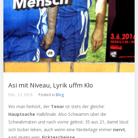
Asi mit Niveau, Lyrik uffm Klo
Feb., 13, 2016
Posted in
Blog
Wo man hinhört, der
Tenor
ist stets der gleiche:
Hauptsache
Halbfinale. Also Schwamm über die
Schwabmaten und nach vorne gelinst: 35 aus 21, damit lässt
sich locker leben, auch wenn eine Niederlage immer
nervt
,
egal gegen wen.
Ficktescheisse
.