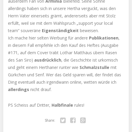
außerdem Fan von
Arminia
Bielefeld. Seine Söhne
allerdings haben sich in unsere Hertha verguckt, was den
Herrn Vater einerseits grämt, andererseits aber mit Stolz
erfüllt, weil sie mit dem Wahlspruch „support your local
team“ souveräne
Eigenständigkeit
beweisen.
Ich mache hier selten Werbung für andere
Publikationen
,
in diesem Fall empfehle ich den Kauf des Heftes (Ausgabe
#171, auf dem Cover trabt Lothar Matthäus übern Rasen
des San Siro)
ausdrücklich
, die Geschichte ist urkomisch
und geht einem Herthaner runter wie
Schmalzstulle
mit
Gürkchen und Senf. Wer das Geld sparen will, der findet das
Ding eventuell auch irgendwann online, wetten würde ich
allerdings
nicht drauf.
PS Scheiss auf Dritter,
Halbfinale
rules!
Share:
Twitter
Facebook
Google+