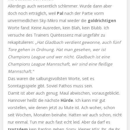
Allerdings auch wesentlich schlimmer. Wurde dann aber
doch noch erträglich, weil
Pal
nach der Partie vorm
unvermeidlichen Sky-Mikro mal wieder die
goldrichtigen
Worte fand: Keine Ausreden, kein Blah, kein Blubb. Ich
versuche des Trainers Quintessenz mal ungefähr zu
rekapitulieren:
„Hat Gladbach verdient gewonne, auch fünf
Tore gehen in Ordnung. Hat man gesehen, wer ist
Champions League und wer nicht. Gladbach ist eine
Champions League Mannschaft, wir sind eine fleißige
Mannschaft.“
Das waren die salbungsvollsten Worte, seit es
Sonntagsspiele gibt. Soviel Pathos muss sein.
Damit ist aber auch genug. Maul abwischen, vorausgeblickt.
Hannover heißt die nächste
Hürde
. Ich kann mir gut
vorstellen, wie denen jetzt zu Mute ist. Ach woher, schon
seit Wochen, Monaten beinahe. Hatten wir auch schon, nicht
nur einmal. Tun mir auch fast echt leid. Aber da darf es
trotzdem
kein Pardon geben. Sorry, kleiner HSV. Ihr, die ihr