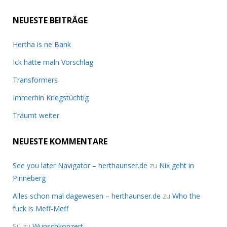
NEUESTE BEITRÄGE
Hertha is ne Bank
Ick hätte maln Vorschlag
Transformers
Immerhin Kriegstüchtig
Träumt weiter
NEUESTE KOMMENTARE
See you later Navigator – herthaunser.de
zu
Nix geht in
Pinneberg
Alles schon mal dagewesen – herthaunser.de
zu
Who the
fuck is Meff-Meff
Sü
zu
Wunschkonzert