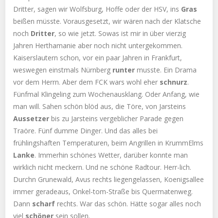
Dritter, sagen wir Wolfsburg, Hoffe oder der HSV, ins
Gras
beißen müsste. Vorausgesetzt, wir wären nach der Klatsche
noch
Dritter
, so wie jetzt. Sowas ist mir in über vierzig
Jahren Herthamanie aber noch nicht untergekommen.
Kaiserslautern schon, vor ein paar Jahren in Frankfurt,
weswegen einstmals Nürnberg
runter
musste. Ein Drama
vor dem Herrn. Aber dem FCK wars wohl eher
schnurz
.
Fünfmal Klingeling zum Wochenausklang. Oder Anfang, wie
man will. Sahen schön blöd aus, die Töre, von Jarsteins
Aussetzer
bis zu Jarsteins vergeblicher Parade gegen
Traöre. Fünf dumme Dinger. Und das alles bei
frühlingshaften Temperaturen, beim Angrillen in KrummElms
Lanke
. Immerhin schönes Wetter, darüber konnte man
wirklich nicht meckern. Und ne schöne Radtour. Herr-lich.
Durchn Grunewald, Avus rechts liegengelassen, Koenigsallee
immer geradeaus, Onkel-tom-Straße bis Quermatenweg.
Dann
scharf
rechts. War das schön. Hätte sogar alles noch
viel
schöner
sein sollen.