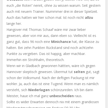
euch „die Roten“ nennt, ohne zu wissen warum. Seit gestern
auch mit neuem Trainer. Nummmer drei in dieser Spielzeit.
Auch das hatten wir hier schon mal. Ist noch nicht
allzu
lange her.
Hangover mit Thomas Schaaf wäre mir zwar lieber
gewesen, aber von mir aus, dann eben so. Vielleicht ist es
ganz gut, dass 96 noch eine
Minichance
hat, die Klasse zu
halten. Bei zehn Punkten Rückstand sind noch achtzehn
Punkte zu vergeben. Das ist happig, aber machbar.
Immerhin ein Strohhalm, theoretisch.
Wenn wir in Gladbach gewonnen hättten, wäre ich gegen
Hannover skeptisch gewesen. Übermut tut
selten
gut, sagt
schon der Volksmund. Nach der deftigen Packung ist mir
wohler. Ja, auch das ist eine Tugend. Wenn man es nämlich
versteht, sich
Niederlagen
schönzureden. Ich bin darin
Meister, haue ich mal ganz
unbescheiden
raus.
Sollte es wider Erwarten dennoch nix mit einem grandiosen
Wiedergutmachungssieg am Freitag (20.30 Uhr,