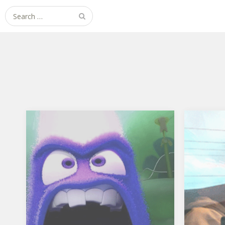
Search
for:
Wut tut jut!
See y
Geil, endlich gibt’s mal wieder richtig
So, Fr
was zum Ärgern! Fan-Wut wegen
Eloquen
gelbem Trikot, drönt es mir aus der
einen E
Berliner Zeitung entgegen. Die Farbe
Dame. F
Gelb hätte nix mit der Identität
mitgekri