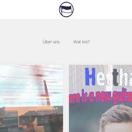
Über uns
Wat los?
ou later Navigator
Alles schon mal dagew
eunde der gediegenen
Es ist mal wieder soweit,
z, es ist mal wieder Zeit für
Sportsfreunde. Ein neuer Tra
intrag im Logbuch der Alten
ein neues Glück, alles auf An
alls es jemand noch nicht
Hatte gestern ein interessan
egt hat: Der Papst ist tot.
Gespräch zum Thema, mit Ko