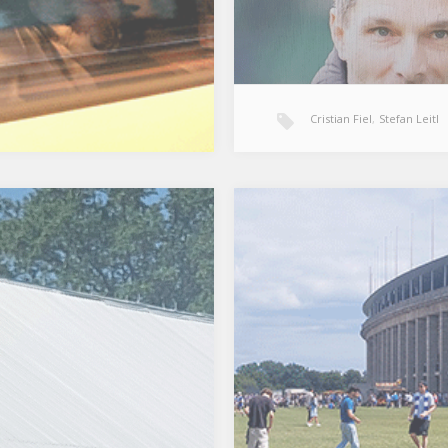
rben am heutigen
von Hertha UK, den entspre
ontag, dem Tag der…
Podcast findet man auf Spoti
wie…
Cristian Fiel
,
Stefan Leitl
o Dad
Allet wird jut
privater Runde geäußerte
Vor dem ersten Spieltag war 
, dass mit dem Abgang von
Welt noch in Ordnung. Heimsp
empf endlich Ruhe in Reihe
gegen Paderborn, hahohe u
iehen möge, wird sich nicht
die Tassen. Warum wir das D
n, fürchte ich. Zur Erklärung:
dennoch in den Sand gesetzt
gestammter Platz ist zwei
haben? Tja, jetze wirds kompli
 darunter, also…
Ich tippe auf Psychoblockad