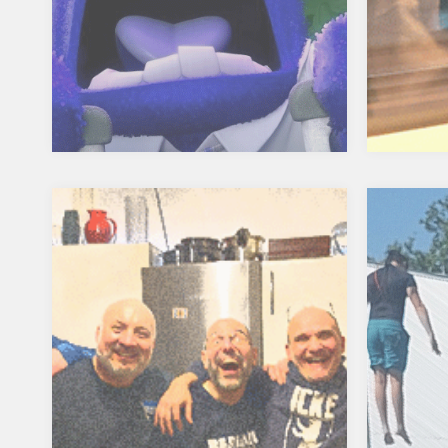
unseres Vereins zu tun, wurde
Versto
demnach aus…
Osterm
Lebenszeichen
Psych
Ich schleppe seit der OFC
Der in 
Weihnachtsfeier (Mitte Dezember)
Wunsch
eine Erkältung mit mir herum. Hab
Herrn K
gesoffen und gefeiert, als gäbe es
37 einz
kein Morgen. Und vor allem kein
erfülle
Übermorgen. Am Tag danach fühlte
Mein an
es sich noch wie ein…
Reihen