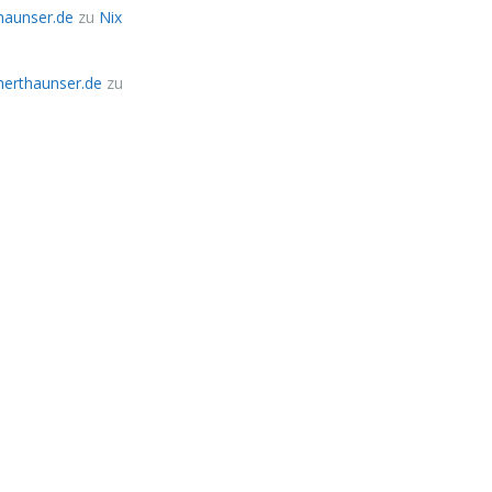
thaunser.de
zu
Nix
herthaunser.de
zu