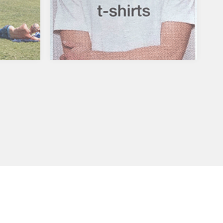
1,90 Meter groß, das spärliche
Haupthaar…