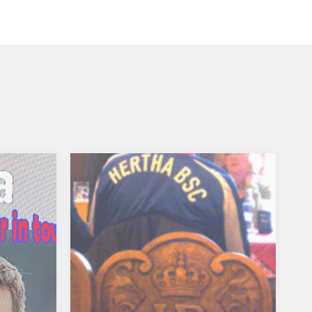
esen
Kein Zuckerschlecken
Die Stimmung ist mies, der Jahreszeit
iner,
entsprechend. Nicht ganz auf dem
fang.
Nullpunkt, aber knapp davor. Die
tes
jüngste Pleite beim Jahn, fast mit
llegen
Ansage. Selbst ein Remis wäre zu